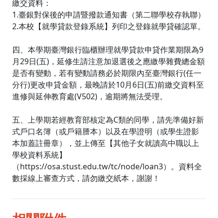
繳交資料：
1.臺銀對保後的申請暨撥款通知書（第二聯學校存執聯）
2.本校【就學貸款登錄系統】列印之登錄就學貸確認單。
四、本學期臺灣銀行臨櫃辦理就學貸款申貸作業期限為9
月29日(五)，延修生請注意加退選後之應繳學雜費總金額
是否有變動，若有變動請務必於期限內至臺灣銀行(任一
分行)更改申貸金額，最晚請於10月6日(五)前繳交資料至
進修與延伸教育處(V502)，逾期將無法受理。
五、上學期若經教育部核定為C類的同學，請先準備好新
式戶口名簿（或戶籍謄本）以及在學證明（或學生證影
本加蓋註冊章），並上傳至【其他子女就讀高中職以上
學校資料系統】
（https://osa.stust.edu.tw/tc/node/loan3）。資料全
數採線上審查方式，請勿繳交紙本，謝謝！