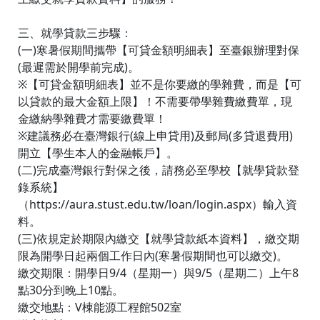
三、就學貸款三步驟：
(一)寒暑假期間攜帶【可貸金額明細表】至臺銀辦理對保
(最遲需於開學前完成)。
※【可貸金額明細表】並不是你要繳的學雜費，而是【可
以貸款的最大金額上限】！不需要帶學雜費繳費單，現
金繳納學雜費才需要繳費單！
※建議務必在臺灣銀行(線上申貸用)及郵局(多貸退費用)
開立【學生本人的金融帳戶】。
(二)完成臺灣銀行對保之後，請務必至學校【就學貸款登
錄系統】
（https://aura.stust.edu.tw/loan/login.aspx）輸入資
料。
(三)依規定於期限內繳交【就學貸款紙本資料】，繳交期
限為開學日起兩個工作日內(寒暑假期間也可以繳交)。
繳交期限：開學日9/4（星期一）與9/5（星期二）上午8
點30分到晚上10點。
繳交地點：V棟能源工程館502室