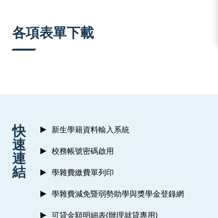
:::
各項表單下載
:::
快
新生學籍資料輸入系統
速
校務帳號密碼啟用
連
結
學雜費繳費單列印
學雜費減免暨弱勢助學與獎學金登錄網
可貸金額明細表(辦理就貸專用)