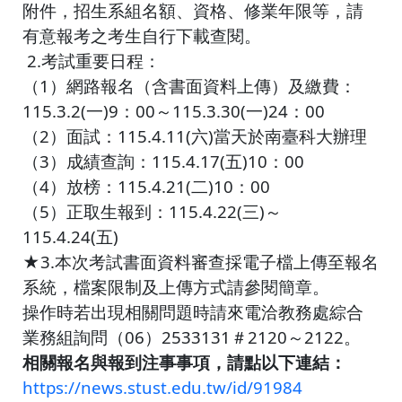
附件，招生系組名額、資格、修業年限等，請
有意報考之考生自行下載查閱。
2.考試重要日程：
（1）網路報名（含書面資料上傳）及繳費：
115.3.2(一)9：00～115.3.30(一)24：00
（2）面試：115.4.11(六)當天於南臺科大辦理
（3）成績查詢：115.4.17(五)10：00
（4）放榜：115.4.21(二)10：00
（5）正取生報到：115.4.22(三)～
115.4.24(五)
★3.本次考試書面資料審查採電子檔上傳至報名
系統，檔案限制及上傳方式請參閱簡章。
操作時若出現相關問題時請來電洽教務處綜合
業務組詢問（06）2533131＃2120～2122。
相關報名與報到注事事項，請點以下連結：
https://news.stust.edu.tw/id/91984