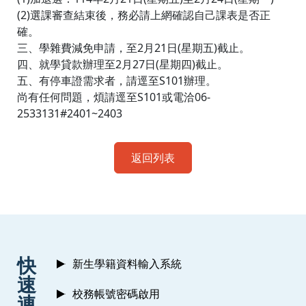
(2)選課審查結束後，務必請上網確認自己課表是否正
確。
三、學雜費減免申請，至2月21日(星期五)截止。
四、就學貸款辦理至2月27日(星期四)截止。
五、有停車證需求者，請逕至S101辦理。
尚有任何問題，煩請逕至S101或電洽06-
2533131#2401~2403
返回列表
:::
快
新生學籍資料輸入系統
速
校務帳號密碼啟用
連