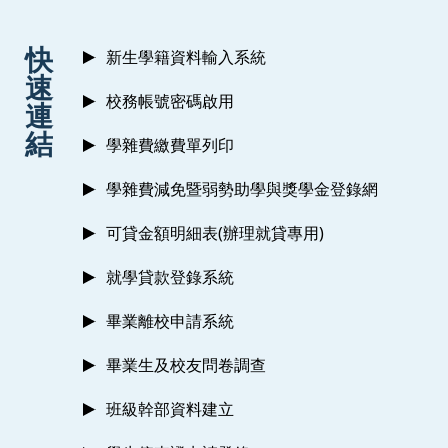
:::
快
新生學籍資料輸入系統
速
校務帳號密碼啟用
連
結
學雜費繳費單列印
學雜費減免暨弱勢助學與獎學金登錄網
可貸金額明細表(辦理就貸專用)
就學貸款登錄系統
畢業離校申請系統
畢業生及校友問卷調查
班級幹部資料建立