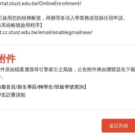
ortal.stust.edu.tw/OnlineEnrollment/
起可啟用您的校務帳號，再辦理各項入學業務或登錄住宿申請。
務系統帳號啟用程序】
et.cc.stust.edu.tw/email/enablegmailnew/
附件
附件原始檔案遭搜尋引擎索引之風險，公告附件將由瀏覽器先下
件。
南臺首頁/新生專區/轉學生/班級學號查詢】
學生註冊須知
返回列表