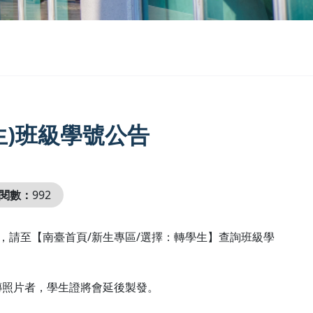
生)班級學號公告
閱數：
992
區，請至【南臺首頁/新生專區/選擇：轉學生】查詢班級學
傳照片者，學生證將會延後製發。