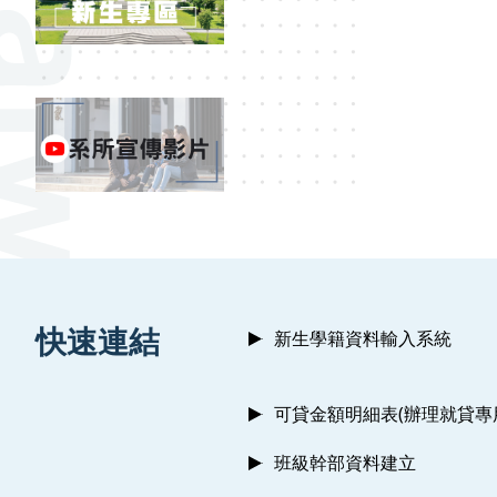
:::
快速連結
新生學籍資料輸入系統
可貸金額明細表(辦理就貸專
班級幹部資料建立