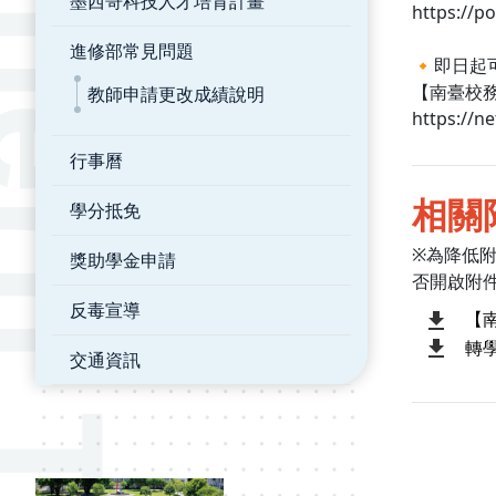
墨西哥科技人才培育計畫
https://p
進修部常見問題
🔸即日
【南臺校
教師申請更改成績說明
https://n
行事曆
相關
學分抵免
※為降低
獎助學金申請
否開啟附
反毒宣導
【
轉
交通資訊