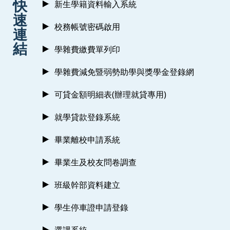
快
新生學籍資料輸入系統
速
校務帳號密碼啟用
連
結
學雜費繳費單列印
學雜費減免暨弱勢助學與獎學金登錄網
可貸金額明細表(辦理就貸專用)
就學貸款登錄系統
畢業離校申請系統
畢業生及校友問卷調查
班級幹部資料建立
學生停車證申請登錄
選課系統